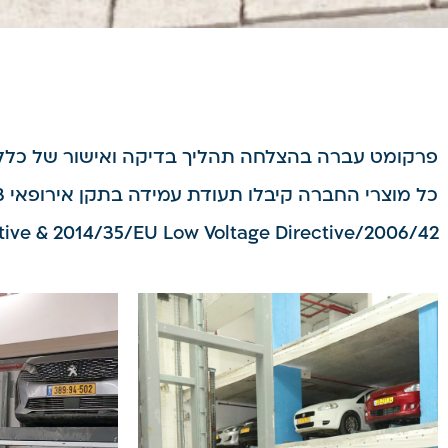
פרקומט עברה בהצלחה תהליך בדיקה ואישור של כלל מוצריה על ידי גוף הבדיקה (ody
כל מוצרי החברה קיבלו תעודת עמידה בתקן אירופאי 14010/2003 וכן תאימות לדירקטיבה -
2006/42/EC Machinery Directive & 2014/35/EU Low Voltage Directive.