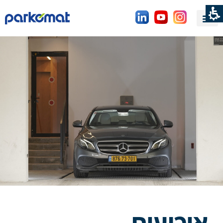
ירועים
רקומט